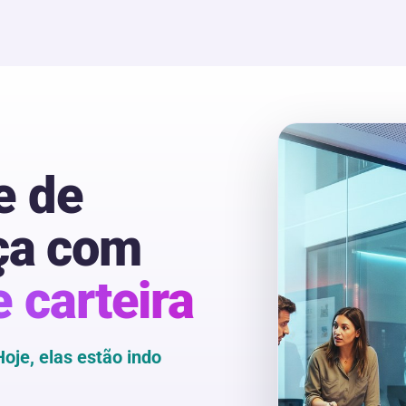
e de
ça com
e carteira
Hoje, elas estão indo