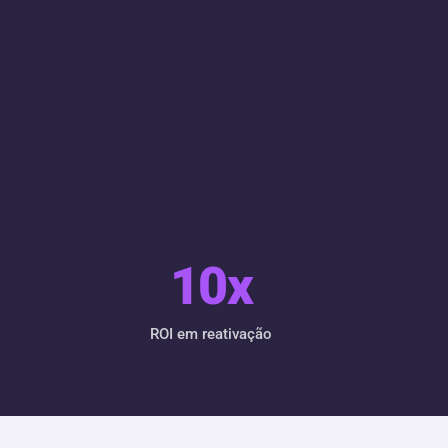
10
x
ROI em reativação