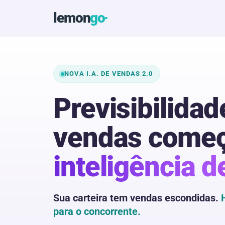
lemon
go
NOVA I.A. DE VENDAS 2.0
Previsibilidad
vendas come
inteligência d
Sua carteira tem vendas escondidas.
para o concorrente.