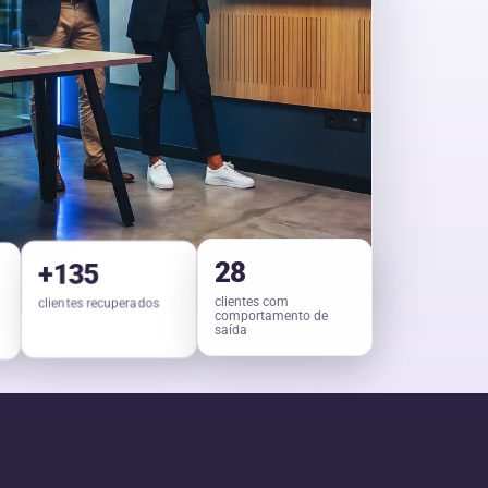
+
135
28
clientes recuperados
clientes com
comportamento de
saída