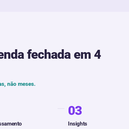
venda fechada em 4
as, não meses.
03
ssamento
Insights