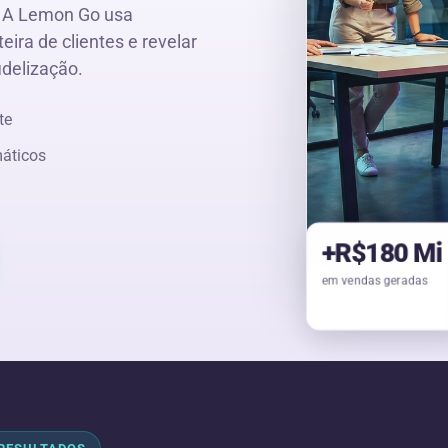
. A Lemon Go usa
eira de clientes e revelar
idelização.
te
máticos
+R$
180
Mi
em vendas geradas