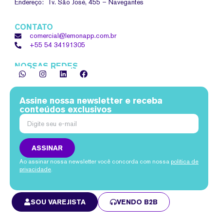
Endereço: Tv. São José, 455 – Navegantes
CONTATO
comercial@lemonapp.com.br
+55 54
34191305
NOSSAS REDES
Assine nossa newsletter e receba
conteúdos exclusivos
ASSINAR
Ao assinar nossa newsletter você concorda com nossa
política de
privacidade
.
SOU VAREJISTA
VENDO B2B