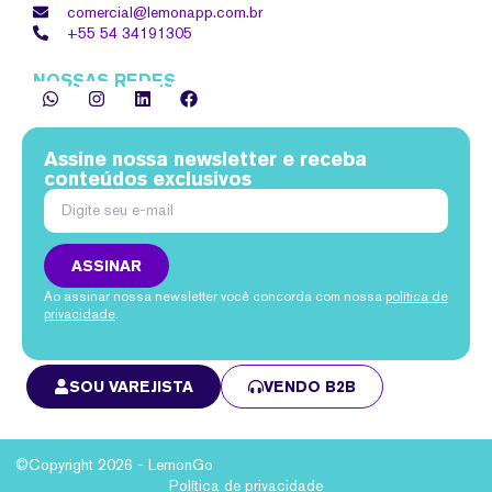
comercial@lemonapp.com.br
+55 54
34191305
NOSSAS REDES
Assine nossa newsletter e receba
conteúdos exclusivos
ASSINAR
Ao assinar nossa newsletter você concorda com nossa
política de
privacidade
.
SOU VAREJISTA
VENDO B2B
©Copyright 2026 - LemonGo
Política de privacidade