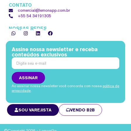
CONTATO
comercial@lemonapp.com.br
+55 54
34191305
NOSSAS REDES
Assine nossa newsletter e receba
conteúdos exclusivos
ASSINAR
Ao assinar nossa newsletter você concorda com nossa
política de
privacidade
.
SOU VAREJISTA
VENDO B2B
©Copyright 2026 - LemonGo