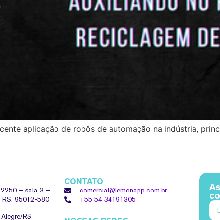
ente aplicação de robôs de automação na indústria, princi
CONTATO
As
, 2250 – sala 3 –
comercial@lemonapp.com.br
co
 – RS, 95012-580
+55 54
34191305
o Alegre/RS