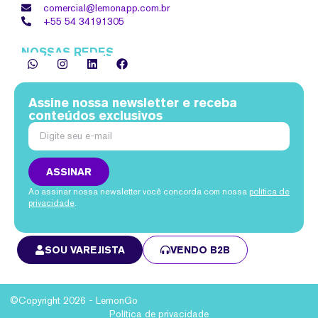
comercial@lemonapp.com.br
+55 54
34191305
NOSSAS REDES
Assine nossa newsletter e receba
conteúdos exclusivos
ASSINAR
Ao assinar nossa newsletter você concorda com nossa
política de
privacidade
.
SOU VAREJISTA
VENDO B2B
©Copyright 2026 - LemonGo
Política de privacidade