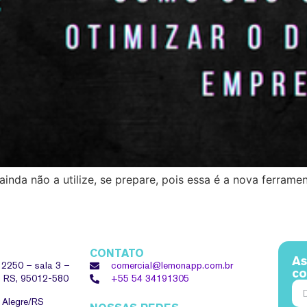
inda não a utilize, se prepare, pois essa é a nova ferram
CONTATO
As
, 2250 – sala 3 –
comercial@lemonapp.com.br
co
 – RS, 95012-580
+55 54
34191305
o Alegre/RS