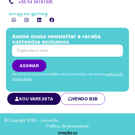
+55 54
34191305
NOSSAS REDES
Assine nossa newsletter e receba
conteúdos exclusivos
ASSINAR
Ao assinar nossa newsletter você concorda com nossa
política de
privacidade
.
SOU VAREJISTA
VENDO B2B
©Copyright 2026 - LemonGo
Política de privacidade