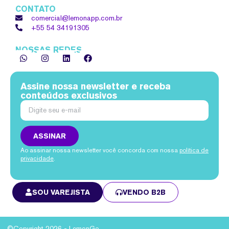
CONTATO
comercial@lemonapp.com.br
+55 54
34191305
NOSSAS REDES
Assine nossa newsletter e receba
conteúdos exclusivos
ASSINAR
Ao assinar nossa newsletter você concorda com nossa
política de
privacidade
.
SOU VAREJISTA
VENDO B2B
©Copyright 2026 - LemonGo