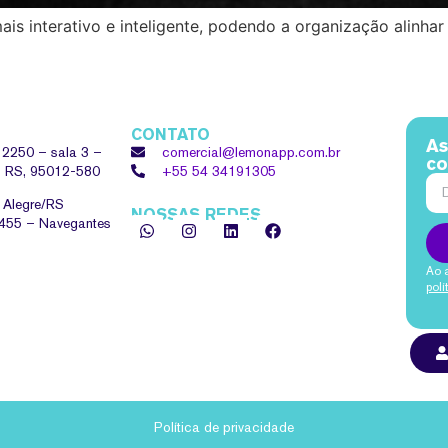
ais interativo e inteligente, podendo a organização alinhar
CONTATO
As
, 2250 – sala 3 –
comercial@lemonapp.com.br
co
 – RS, 95012-580
+55 54
34191305
o Alegre/RS
NOSSAS REDES
 455 – Navegantes
Ao 
pol
Política de privacidade