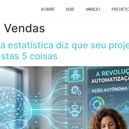
SOBRE
B2B
VAREJO
PROJETO
e Vendas
 estatística diz que seu proj
stas 5 coisas