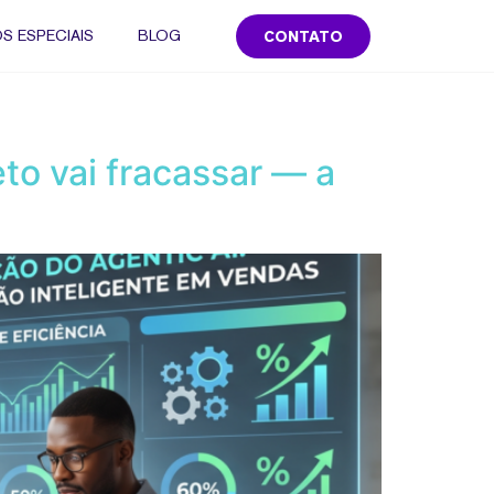
S ESPECIAIS
BLOG
CONTATO
eto vai fracassar — a