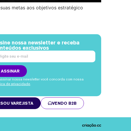
 suas metas aos objetivos estratégico
sine nossa newsletter e receba
nteúdos exclusivos
ASSINAR
assinar nossa newsletter você concorda com nossa
ítica de privacidade
.
SOU VAREJISTA
VENDO B2B