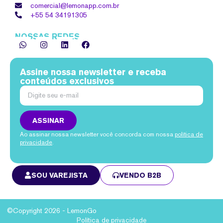
comercial@lemonapp.com.br
+55 54
34191305
NOSSAS REDES
Assine nossa newsletter e receba
conteúdos exclusivos
ASSINAR
Ao assinar nossa newsletter você concorda com nossa
política de
privacidade
.
SOU VAREJISTA
VENDO B2B
©Copyright 2026 - LemonGo
Política de privacidade