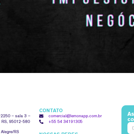
CONTATO
As
, 2250 – sala 3 –
comercial@lemonapp.com.br
co
 – RS, 95012-580
+55 54
34191305
o Alegre/RS