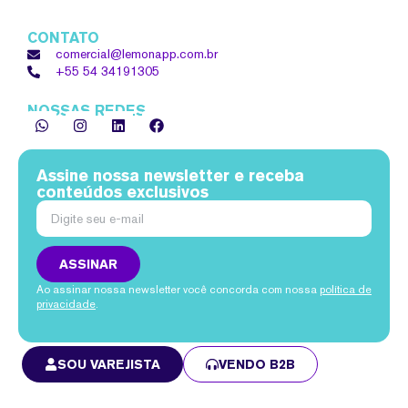
CONTATO
comercial@lemonapp.com.br
+55 54
34191305
NOSSAS REDES
Assine nossa newsletter e receba
conteúdos exclusivos
ASSINAR
Ao assinar nossa newsletter você concorda com nossa
política de
privacidade
.
SOU VAREJISTA
VENDO B2B