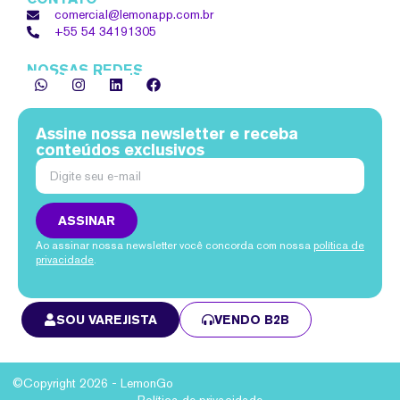
comercial@lemonapp.com.br
+55 54
34191305
NOSSAS REDES
Assine nossa newsletter e receba
conteúdos exclusivos
ASSINAR
Ao assinar nossa newsletter você concorda com nossa
política de
privacidade
.
SOU VAREJISTA
VENDO B2B
©Copyright 2026 - LemonGo
Política de privacidade