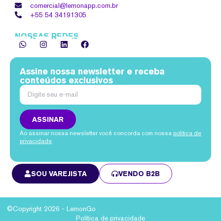
comercial@lemonapp.com.br
+55 54
34191305
NOSSAS REDES
Assine nossa newsletter e receba
conteúdos exclusivos
ASSINAR
Ao assinar nossa newsletter você concorda com nossa
política de
privacidade
.
SOU VAREJISTA
VENDO B2B
©Copyright 2026 - LemonGo
Política de privacidade