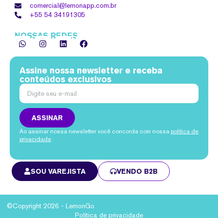
comercial@lemonapp.com.br
+55 54
34191305
NOSSAS REDES
Assine nossa newsletter e receba
conteúdos exclusivos
ASSINAR
Ao assinar nossa newsletter você concorda com nossa
política de
privacidade
.
SOU VAREJISTA
VENDO B2B
©Copyright 2026 - LemonGo
Política de privacidade