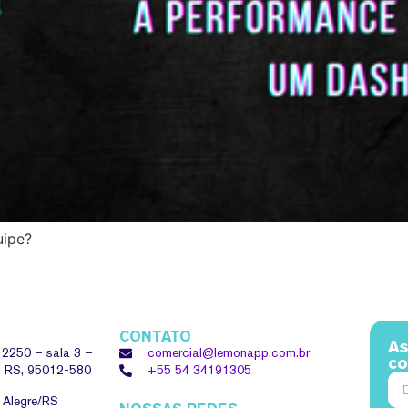
uipe?
CONTATO
As
, 2250 – sala 3 –
comercial@lemonapp.com.br
co
 – RS, 95012-580
+55 54
34191305
o Alegre/RS