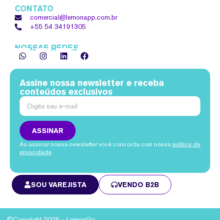
CONTATO
comercial@lemonapp.com.br
+55 54
34191305
NOSSAS REDES
Assine nossa newsletter e receba
conteúdos exclusivos
ASSINAR
Ao assinar nossa newsletter você concorda com nossa
política de
privacidade
.
SOU VAREJISTA
VENDO B2B
©Copyright 2026 - LemonGo