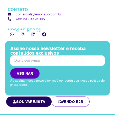
CONTATO
comercial@lemonapp.com.br
+55 54
34191305
NOSSAS REDES
Assine nossa newsletter e receba
conteúdos exclusivos
ASSINAR
Ao assinar nossa newsletter você concorda com nossa
política de
privacidade
.
SOU VAREJISTA
VENDO B2B