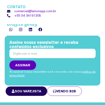
CONTATO
comercial@lemonapp.com.br
+55 54
34191305
NOSSAS REDES
Assine nossa newsletter e receba
conteúdos exclusivos
ASSINAR
Ao assinar nossa newsletter você concorda com nossa
política de
privacidade
.
SOU VAREJISTA
VENDO B2B