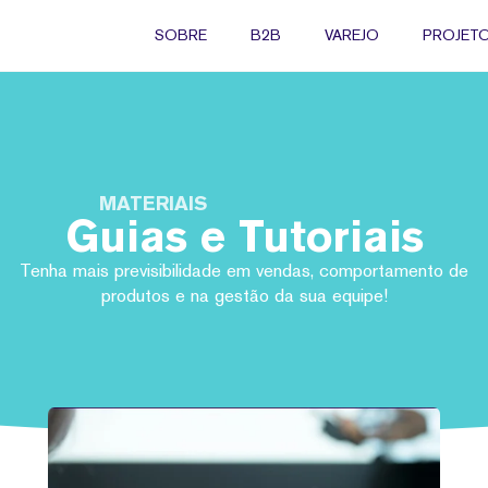
SOBRE
B2B
VAREJO
PROJETO
MATERIAIS
Guias e Tutoriais
Tenha mais previsibilidade em vendas, comportamento de
produtos e na gestão da sua equipe!