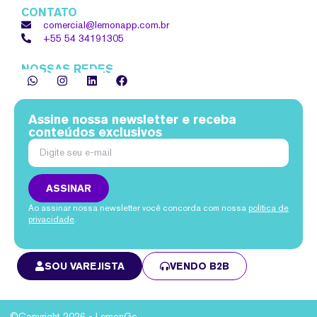
CONTATO
comercial@lemonapp.com.br
+55 54
34191305
NOSSAS REDES
Assine nossa newsletter e receba
conteúdos exclusivos
ASSINAR
Ao assinar nossa newsletter você concorda com nossa
política de
privacidade
.
SOU VAREJISTA
VENDO B2B
©Copyright 2026 - LemonGo